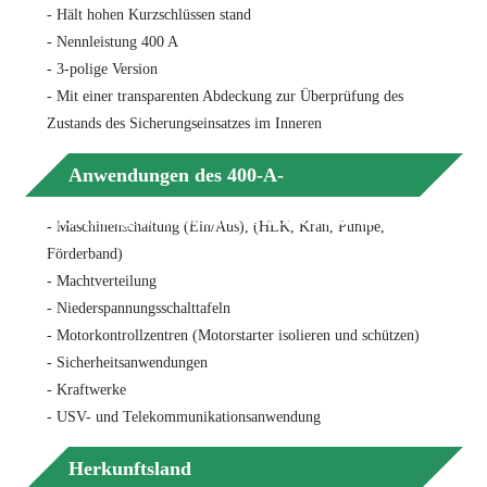
- Hält hohen Kurzschlüssen stand
- Nennleistung 400 A
- 3-polige Version
- Mit einer transparenten Abdeckung zur Überprüfung des
Zustands des Sicherungseinsatzes im Inneren
Anwendungen des 400-A-
Sicherungstrennschalters der Größe 02
- Maschinenschaltung (Ein/Aus), (HLK, Kran, Pumpe,
Förderband)
- Machtverteilung
- Niederspannungsschalttafeln
- Motorkontrollzentren (Motorstarter isolieren und schützen)
- Sicherheitsanwendungen
- Kraftwerke
- USV- und Telekommunikationsanwendung
Herkunftsland