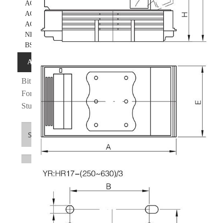
AC-Zylindersicherung
AC-Hausservice-Sicherung ausschalten
AC NT Knife-Blade HRC-Sicherung
NH-Sicherungstrennschalter
BS88-Standard-Schlitz-HRC-Sicherung
Anfrage absenden
Bitte zögern Sie nicht, Ihre Anfrage im untenstehenden
Formular zu stellen. Wir werden Ihnen innerhalb von 24
Stunden antworten.